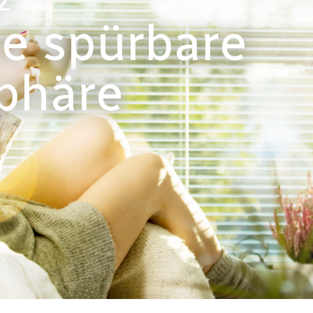
z
ne spürbare
phäre