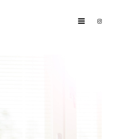
instagram
Öffnungszeiten
Montag – Freitag
9.00 – 12.00 und 14.00 – 18.00
Uhr
Wir bieten Ihnen eine
umfangreiche Beratung bei uns
im Geschäft oder bei Ihnen
Zuhause an. Rufen Sie uns an
oder kommen Sie doch einfach
vorbei.