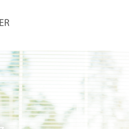
Schleifarbeiten
Wir
Polsterarbeiten
Ausstellung
/ Nähen
Anfahrt
–