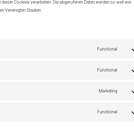
e dieser Cookies verarbeiten. Die abgerufenen Daten werden so weit wie
en Vereinigten Staaten
Functional
Conse
to
servic
Functional
Conse
wordp
to
servic
Marketing
Conse
wordf
to
servic
Functional
Conse
google
to
fonts
servic