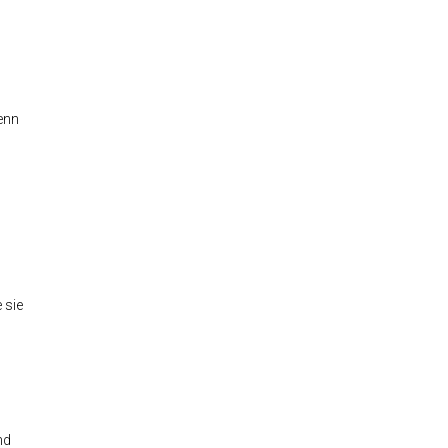
Wenn
 sie
nd