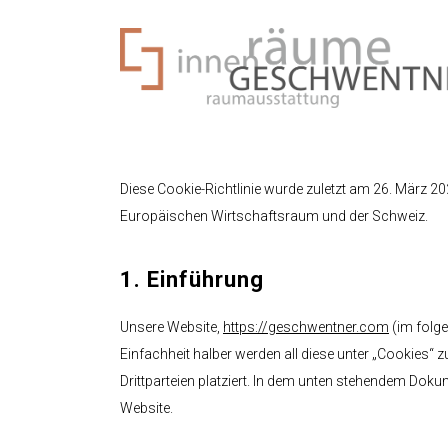
Skip
to
main
content
Diese Cookie-Richtlinie wurde zuletzt am 26. März 20
Bodenbelag
Beratung
Europäischen Wirtschaftsraum und der Schweiz.
Parkett
Raumakustik
Teppich
3D-Planung
1. Einführung
Vorhang
Heimwerker 
Unsere Website,
https://geschwentner.com
(im folge
Service
Sonnenschutz
Einfachheit halber werden all diese unter „Cookie
Drittparteien platziert. In dem unten stehendem Dok
Insektenschutz
Website.
Wand